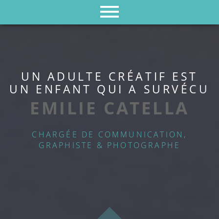
U
N
A
D
U
L
T
E
C
R
É
A
T
I
F
E
S
T
U
N
E
N
F
A
N
T
Q
U
I
A
S
U
R
V
É
C
U
EMILIE CATELLA
CHARGÉE DE COMMUNICATION,
GRAPHISTE & PHOTOGRAPHE